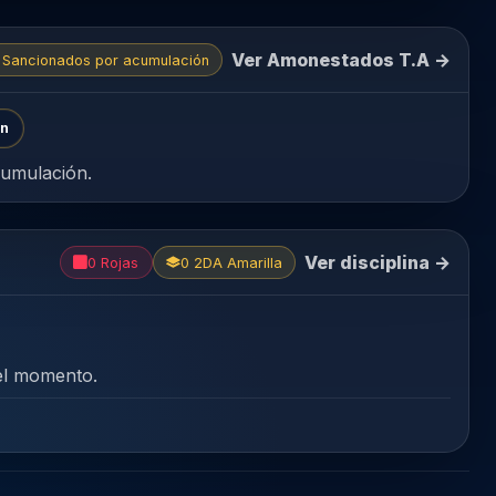
Ver Amonestados T.A →
 Sancionados por acumulación
ón
cumulación.
Ver disciplina →
0 Rojas
0 2DA Amarilla
 el momento.