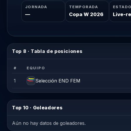
JORNADA
TEMPORADA
ESTAD
—
Copa W 2026
Live-r
Top 8 · Tabla de posiciones
#
EQUIPO
1
Selección END FEM
Top 10 · Goleadores
Aún no hay datos de goleadores.